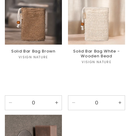
Solid Bar Bag Brown
Solid Bar Bag White -
Wooden Bead
Verkoper:
VISIGN NATURE
Verkoper:
VISIGN NATURE
Aantal
Aantal
Aantal
Aanta
verlagen
verhogen
verlagen
verho
voor
voor
voor
voor
Default
Default
Default
Defaul
Title
Title
Title
Title