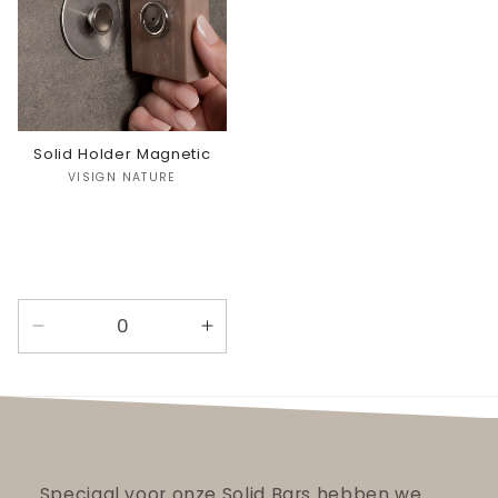
Solid Holder Magnetic
Verkoper:
VISIGN NATURE
Aantal
Aantal
verlagen
verhogen
voor
voor
Default
Default
Title
Title
Speciaal voor onze Solid Bars hebben we