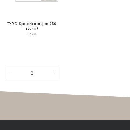
TYRO Spaarkaartjes (50
stuks)
Verkoper:
TYRO
Aantal
Aantal
verlagen
verhogen
voor
voor
Default
Default
Title
Title