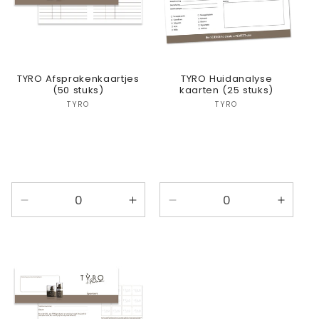
TYRO Afsprakenkaartjes
TYRO Huidanalyse
(50 stuks)
kaarten (25 stuks)
Verkoper:
Verkoper:
TYRO
TYRO
Aantal
Aantal
Aantal
Aanta
verlagen
verhogen
verlagen
verho
voor
voor
voor
voor
Default
Default
Default
Defaul
Title
Title
Title
Title