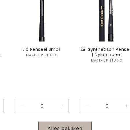
Lip Penseel Small
28. Synthetisch Pense
n
| Nylon haren
Verkoper:
MAKE-UP STUDIO
:
Verkoper
MAKE-UP STUDIO
antal
Aantal
Aantal
Aantal
A
erhogen
verlagen
verhogen
verlagen
v
oor
voor
voor
voor
v
efault
Default
Default
Default
D
Alles bekijken