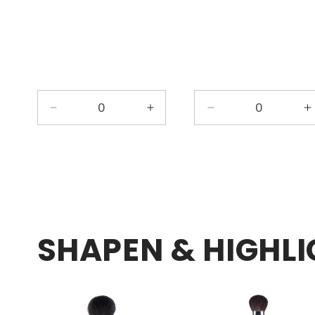
Verkoper:
Verkoper
Aantal
Aantal
Aantal
A
verlagen
verhogen
verlagen
v
voor
voor
voor
v
Default
Default
Default
D
Title
Title
Title
T
SHAPEN & HIGHLI