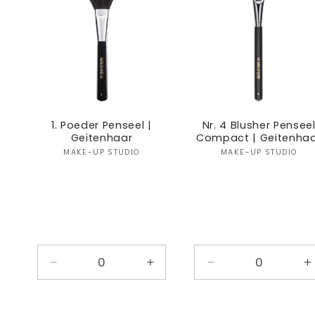
1. Poeder Penseel |
Nr. 4 Blusher Pensee
Geitenhaar
Compact | Geitenha
Verkoper:
Verkoper
MAKE-UP STUDIO
MAKE-UP STUDIO
Aantal
Aantal
Aantal
A
verlagen
verhogen
verlagen
v
voor
voor
voor
v