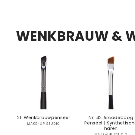
Title
Title
Title
T
WENKBRAUW & W
21. Wenkbrauwpenseel
Nr. 42 Arcadeboog
Penseel | Synthetisch
Verkoper:
MAKE-UP STUDIO
haren
MAKE-UP STUDIO