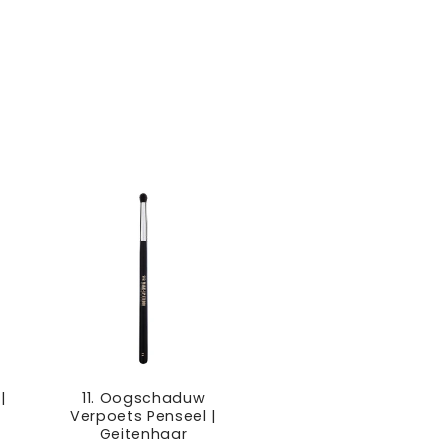
efault
Default
Default
itle
Title
Title
|
11. Oogschaduw
Verpoets Penseel |
Geitenhaar
: