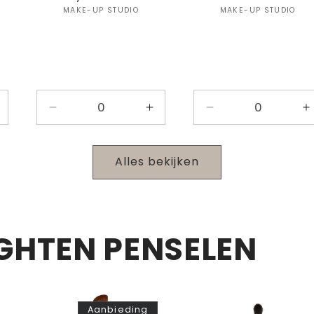
:
Verkoper:
Verkoper
MAKE-UP STUDIO
MAKE-UP STUDIO
antal
Aantal
Aantal
Aantal
A
erhogen
verlagen
verhogen
verlagen
v
oor
voor
voor
voor
v
efault
Default
Default
Default
D
Alles bekijken
itle
Title
Title
Title
T
GHTEN PENSELEN
Aanbieding