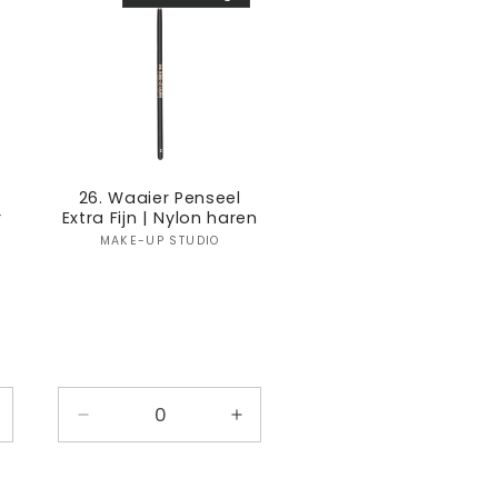
26. Waaier Penseel
r
Extra Fijn | Nylon haren
:
Verkoper:
MAKE-UP STUDIO
antal
Aantal
Aantal
erhogen
verlagen
verhogen
oor
voor
voor