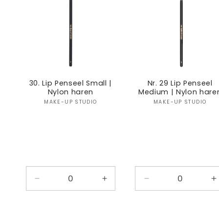
30. Lip Penseel Small |
Nr. 29 Lip Penseel
Nylon haren
Medium | Nylon hare
Verkoper:
Verkoper
MAKE-UP STUDIO
MAKE-UP STUDIO
Aantal
Aantal
Aantal
A
verlagen
verhogen
verlagen
v
voor
voor
voor
v
Default
Default
Default
D