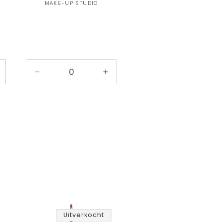
Verkoper:
MAKE-UP STUDIO
antal
Aantal
Aantal
erhogen
verlagen
verhogen
oor
voor
voor
efault
Default
Default
itle
Title
Title
Uitverkocht