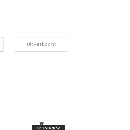
Verkoper:
:
Uitverkocht
antal
erhogen
oor
efault
itle
Aanbieding