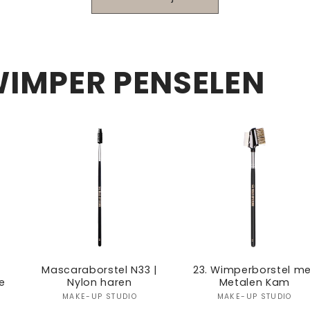
itle
Title
Title
Title
T
IMPER PENSELEN
Mascaraborstel N33 |
23. Wimperborstel m
e
Nylon haren
Metalen Kam
Verkoper:
Verkoper
MAKE-UP STUDIO
MAKE-UP STUDIO