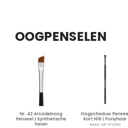
Default
Default
Default
D
Title
Title
Title
T
OOGPENSELEN
Nr. 42 Arcadeboog
Oogschaduw Pensee
Penseel | Synthetische
Kort N19 | Ponyhaar
haren
Verkoper
MAKE-UP STUDIO