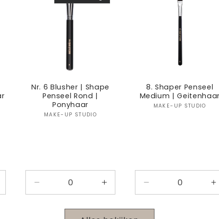
l
Nr. 6 Blusher | Shape
8. Shaper Penseel
ar
Penseel Rond |
Medium | Geitenhaa
Ponyhaar
:
Verkoper
MAKE-UP STUDIO
Verkoper:
MAKE-UP STUDIO
antal
Aantal
Aantal
Aantal
A
erhogen
verlagen
verhogen
verlagen
v
oor
voor
voor
voor
v