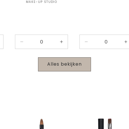
Verkoper:
MAKE-UP STUDIO
antal
Aantal
Aantal
Aantal
A
erhogen
verlagen
verhogen
verlagen
v
oor
voor
voor
voor
v
ogschaduw
Oogschaduw
Oogschaduw
Default
D
Alles bekijken
enseel
Penseel
Penseel
Title
T
ort
N41
N41
N19
Medium
Medium