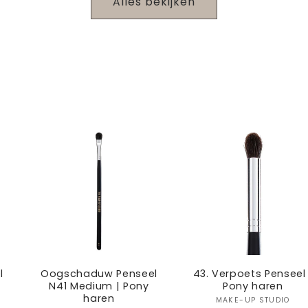
efault
Default
Default
Default
D
Alles bekijken
itle
Title
Title
Title
T
l
Oogschaduw Penseel
43. Verpoets Penseel 
N41 Medium | Pony
Pony haren
haren
:
Verkoper
MAKE-UP STUDIO