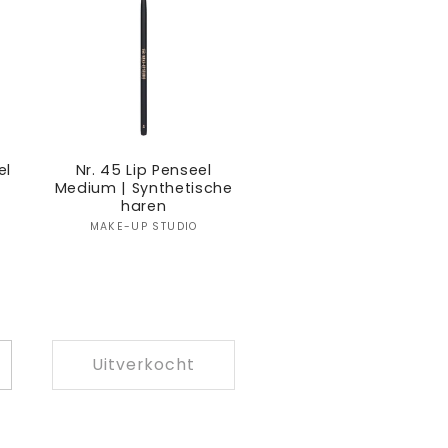
el
Nr. 45 Lip Penseel
Medium | Synthetische
haren
:
Verkoper:
MAKE-UP STUDIO
Uitverkocht
antal
erhogen
oor
efault