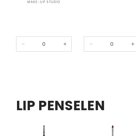
Verkoper:
MAKE-UP STUDIO
Aantal
Aantal
Aantal
A
verlagen
verhogen
verlagen
v
voor
voor
voor
v
Default
Default
Oogschaduw
O
Title
Title
Penseel
P
Kort
K
N19
LIP PENSELEN