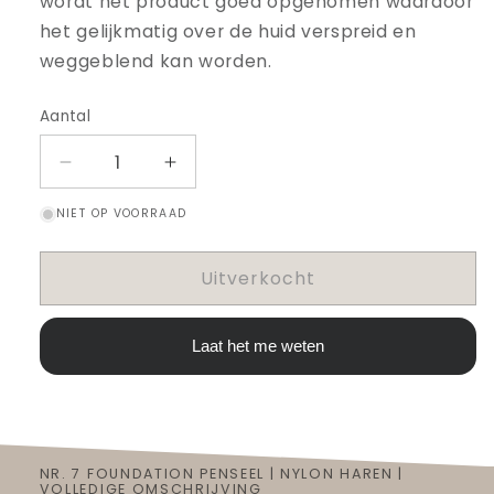
wordt het product goed opgenomen waardoor
het gelijkmatig over de huid verspreid en
weggeblend kan worden.
Aantal
Aantal
Aantal
verlagen
verhogen
NIET OP VOORRAAD
voor
voor
Nr.
Nr.
7
7
Uitverkocht
Foundation
Foundation
Penseel
Penseel
|
|
Laat het me weten
Nylon
Nylon
haren
haren
NR. 7 FOUNDATION PENSEEL | NYLON HAREN |
VOLLEDIGE OMSCHRIJVING