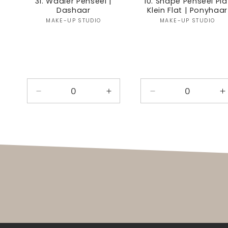
31. Waaier Penseel |
10. Shape Penseel Pla
Dashaar
Klein Flat | Ponyhaar
Verkoper:
Verkoper
MAKE-UP STUDIO
MAKE-UP STUDIO
Aantal
Aantal
Aantal
A
verlagen
verhogen
verlagen
v
voor
voor
voor
v
Default
Default
Default
D
Title
Title
Title
T