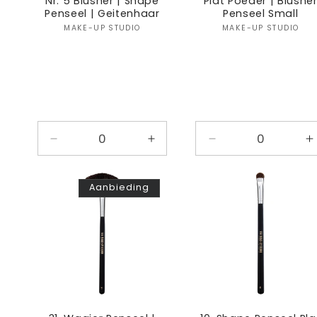
Nr. 5 Blusher | Shape
Plat Poeder | Blushe
Penseel | Geitenhaar
Penseel Small
Verkoper:
Verkoper
MAKE-UP STUDIO
MAKE-UP STUDIO
Aantal
Aantal
Aantal
A
verlagen
verhogen
verlagen
v
voor
voor
voor
v
Aanbieding
Default
Default
Default
D
Title
Title
Title
T