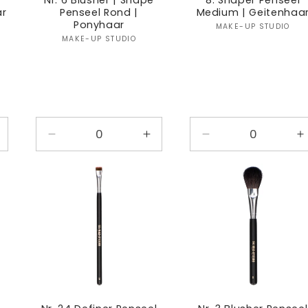
l
Nr. 6 Blusher | Shape
8. Shaper Penseel
ar
Penseel Rond |
Medium | Geitenhaa
Ponyhaar
:
Verkoper
MAKE-UP STUDIO
Verkoper:
MAKE-UP STUDIO
antal
Aantal
Aantal
Aantal
A
erhogen
verlagen
verhogen
verlagen
v
oor
voor
voor
voor
v
efault
Default
Default
Default
D
itle
Title
Title
Title
T