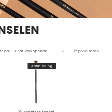
NSELEN
er op:
12 producten
Aanbieding