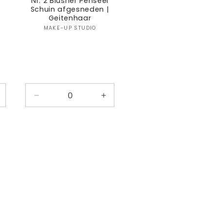
Nr. 2 Blusher Penseel
Schuin afgesneden |
Geitenhaar
:
Verkoper:
MAKE-UP STUDIO
antal
Aantal
Aantal
erhogen
verlagen
verhogen
oor
voor
voor
efault
Default
Default
itle
Title
Title