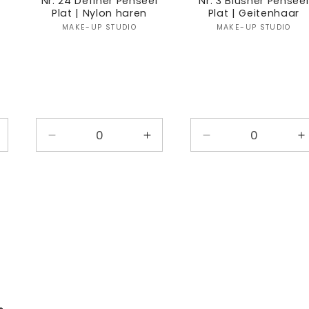
r
Nr. 24 Definer Penseel
Nr. 3 Blusher Penseel
Plat | Nylon haren
Plat | Geitenhaar
:
Verkoper:
Verkoper
MAKE-UP STUDIO
MAKE-UP STUDIO
antal
Aantal
Aantal
Aantal
A
erhogen
verlagen
verhogen
verlagen
v
oor
voor
voor
voor
v
efault
Default
Default
Default
D
itle
Title
Title
Title
T