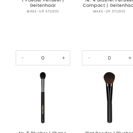
1. Poeder Penseel |
Nr. 4 Blusher Pensee
Geitenhaar
Compact | Geitenha
Verkoper:
Verkoper
MAKE-UP STUDIO
MAKE-UP STUDIO
Aantal
Aantal
Aantal
A
verlagen
verhogen
verlagen
v
voor
voor
voor
v
Default
Default
Default
D
Title
Title
Title
T