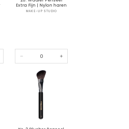
26. Waaier Penseel
r
Extra Fijn | Nylon haren
:
Verkoper:
MAKE-UP STUDIO
antal
Aantal
Aantal
erhogen
verlagen
verhogen
oor
voor
voor
efault
Default
Default
itle
Title
Title