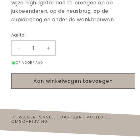
wijze highLighter aan te brengen op de
jukbeenderen, op de neusbrug, op de
cupidoboog en onder de wenkbrauwen.
Aantal
Aantal
Aantal
verlagen
verhogen
OP VOORRAAD
voor
voor
31.
31.
Waaier
Waaier
Aan winkelwagen toevoegen
Penseel
Penseel
|
|
Dashaar
Dashaar
31. WAAIER PENSEEL | DASHAAR | VOLLEDIGE
OMSCHRIJVING