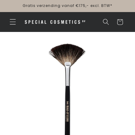
Meteen
Gratis verzending vanaf €175,- excl. BTW*
naar de
content
Winkelwagen