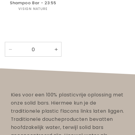
Shampoo Bar - 23:55
Verkoper:
VISIGN NATURE
Aantal
Aantal
verlagen
verhogen
voor
voor
23:55
23:55
Kies voor een 100% plasticvrije oplossing met
onze solid bars. Hiermee kun je de
traditionele plastic flacons links laten liggen.
Traditionele doucheproducten bevatten
hoofdzakelijk water, terwijl solid bars