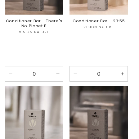
Conditioner Bar - There's
Conditioner Bar - 23:55
No Planet B
Verkoper:
VISIGN NATURE
Verkoper:
VISIGN NATURE
Aantal
Aantal
Aantal
Aanta
verlagen
verhogen
verlagen
verho
voor
voor
voor
voor
There&#39;s
There&#39;s
23:55
23:55
No
No
Planet
Planet
B
B