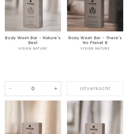
Body Wash Bar - Nature's
Body Wash Bar - There's
Best
No Planet B
Verkoper:
Verkoper:
VISIGN NATURE
VISIGN NATURE
Uitverkocht
Aantal
Aantal
verlagen
verhogen
voor
voor
Nature&#39;s
Nature&#39;s
Best
Best