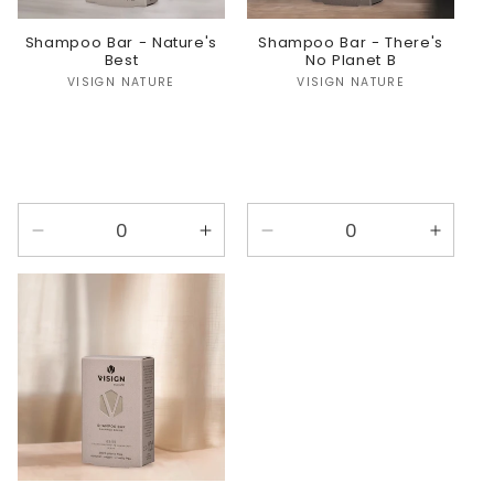
Shampoo Bar - Nature's
Shampoo Bar - There's
Best
No Planet B
Verkoper:
Verkoper:
VISIGN NATURE
VISIGN NATURE
Aantal
Aantal
Aantal
Aanta
verlagen
verhogen
verlagen
verho
voor
voor
voor
voor
Nature&#39;s
Nature&#39;s
There&#39;s
There
Best
Best
No
No
Planet
Plane
B
B