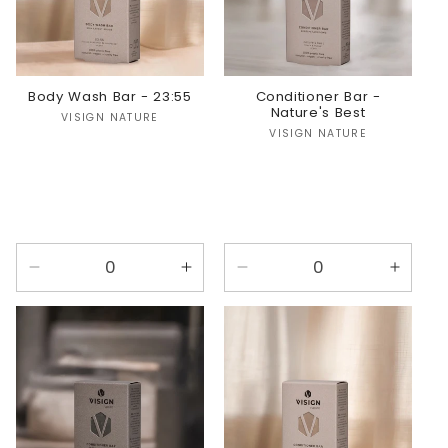
Body Wash Bar - 23:55
Conditioner Bar -
Nature's Best
Verkoper:
VISIGN NATURE
Verkoper:
VISIGN NATURE
Aantal
Aantal
Aantal
Aanta
verlagen
verhogen
verlagen
verho
voor
voor
voor
voor
23:55
23:55
Nature&#39;s
Natur
Best
Best