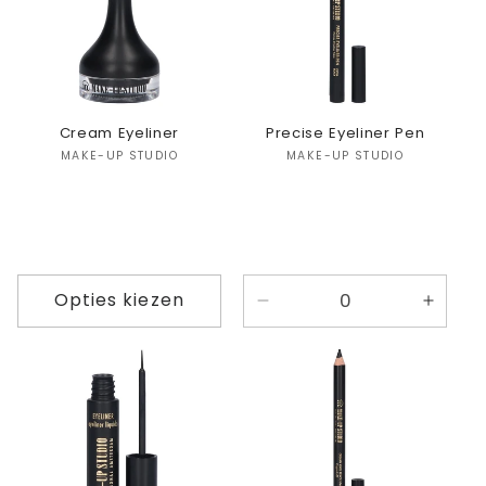
Cream Eyeliner
Precise Eyeliner Pen
Verkoper:
Verkoper:
MAKE-UP STUDIO
MAKE-UP STUDIO
Opties kiezen
Aantal
Aanta
verlagen
verho
voor
voor
Default
Defaul
Title
Title