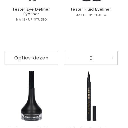
Tester Eye Definer
Tester Fluid Eyeliner
Eyeliner
Verkoper:
MAKE-UP STUDIO
Verkoper:
MAKE-UP STUDIO
Opties kiezen
Aantal
Aanta
verlagen
verho
voor
voor
Default
Defaul
Title
Title