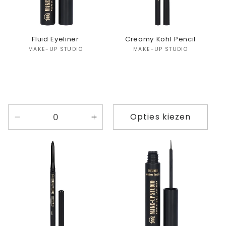
Fluid Eyeliner
Creamy Kohl Pencil
Verkoper:
Verkoper:
MAKE-UP STUDIO
MAKE-UP STUDIO
Opties kiezen
Aantal
Aantal
verlagen
verhogen
voor
voor
Default
Default
Title
Title