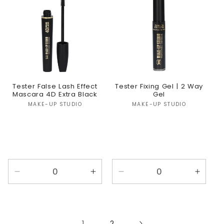
Tester False Lash Effect
Tester Fixing Gel | 2 Way
Mascara 4D Extra Black
Gel
Verkoper:
Verkoper:
MAKE-UP STUDIO
MAKE-UP STUDIO
Aantal
Aantal
Aantal
Aanta
verlagen
verhogen
verlagen
verho
voor
voor
voor
voor
Default
Default
Default
Defaul
Title
Title
Title
Title
1
2