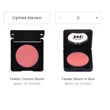
Opties kiezen
Aantal
Aanta
verlagen
verho
voor
voor
Default
Defaul
Title
Title
Tester Cream Blush
Tester Blush in Box
Verkoper:
Verkoper:
MAKE-UP STUDIO
MAKE-UP STUDIO