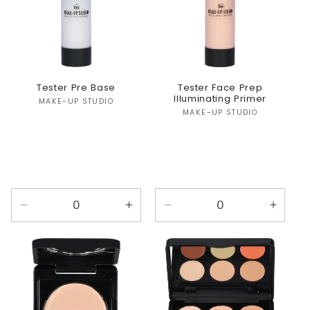
Tester Pre Base
Tester Face Prep
Illuminating Primer
Verkoper:
MAKE-UP STUDIO
Verkoper:
MAKE-UP STUDIO
Aantal
Aantal
Aantal
Aanta
verlagen
verhogen
verlagen
verho
voor
voor
voor
voor
Default
Default
Default
Defaul
Title
Title
Title
Title