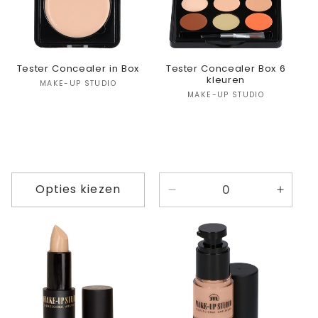
Tester Concealer in Box
Tester Concealer Box 6
kleuren
Verkoper:
MAKE-UP STUDIO
Verkoper:
MAKE-UP STUDIO
Opties kiezen
Aantal
Aanta
verlagen
verho
voor
voor
Box
Box
1
1