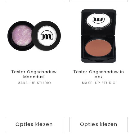
verlagen
verho
voor
voor
Default
Defaul
Title
Title
Tester Oogschaduw
Tester Oogschaduw in
Moondust
box
Verkoper:
Verkoper:
MAKE-UP STUDIO
MAKE-UP STUDIO
Opties kiezen
Opties kiezen