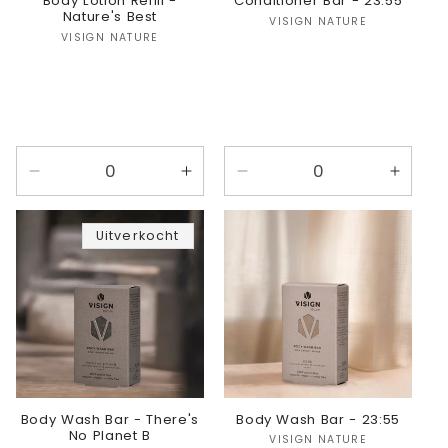
Body Lotion Refill -
Conditioner Bar - 23:55
Nature's Best
Verkoper:
VISIGN NATURE
Verkoper:
VISIGN NATURE
Aantal
Aantal
Aantal
Aanta
verlagen
verhogen
verlagen
verho
voor
voor
voor
voor
Uitverkocht
Nature&#39;s
Nature&#39;s
23:55
23:55
Best
Best
Body Wash Bar - There's
Body Wash Bar - 23:55
No Planet B
Verkoper:
VISIGN NATURE