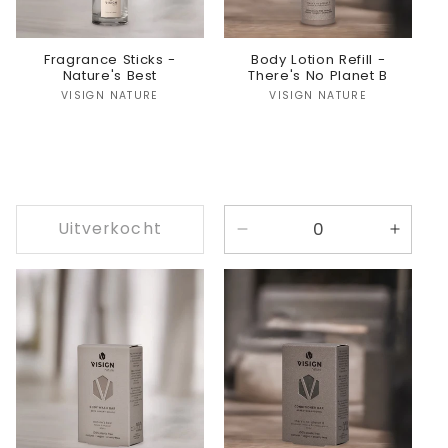
Fragrance Sticks -
Body Lotion Refill -
Nature's Best
There's No Planet B
Verkoper:
Verkoper:
VISIGN NATURE
VISIGN NATURE
Uitverkocht
Aantal
Aanta
verlagen
verho
voor
voor
There&#39;s
There
No
No
Planet
Plane
B
B