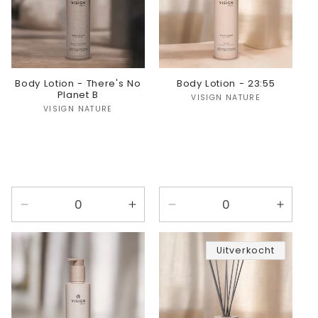
Body Lotion - There's No
Body Lotion - 23:55
Planet B
Verkoper:
VISIGN NATURE
Verkoper:
VISIGN NATURE
Aantal
Aantal
Aantal
Aanta
verlagen
verhogen
verlagen
verho
voor
voor
voor
voor
Uitverkocht
There&#39;s
There&#39;s
23:55
23:55
No
No
Planet
Planet
B
B