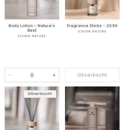
Body Lotion - Nature's
Fragrance Sticks - 23:55
Best
Verkoper:
VISIGN NATURE
Verkoper:
VISIGN NATURE
Uitverkocht
Aantal
Aantal
verlagen
verhogen
voor
voor
Uitverkocht
Nature&#39;s
Nature&#39;s
Best
Best