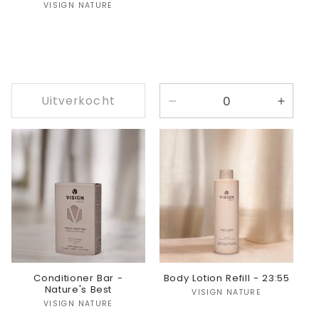
Verkoper:
VISIGN NATURE
Uitverkocht
Aantal
Aanta
verlagen
verho
voor
voor
23:55
23:55
Conditioner Bar -
Body Lotion Refill - 23:55
Nature's Best
Verkoper:
VISIGN NATURE
Verkoper:
VISIGN NATURE