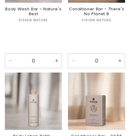
Body Wash Bar - Nature's
Conditioner Bar - There's
Best
No Planet B
Verkoper:
Verkoper:
VISIGN NATURE
VISIGN NATURE
Aantal
Aantal
Aantal
Aanta
verlagen
verhogen
verlagen
verho
voor
voor
voor
voor
Nature&#39;s
Nature&#39;s
There&#39;s
There
Best
Best
No
No
Planet
Plane
B
B