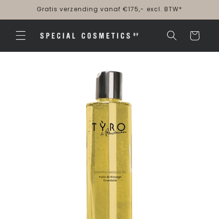
Meteen
Gratis verzending vanaf €175,- excl. BTW*
naar de
content
Winkelwagen