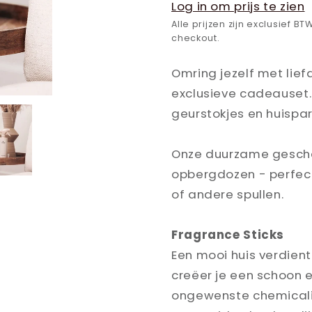
Log in om prijs te zien
Alle prijzen zijn exclusief
checkout.
Omring jezelf met lie
exclusieve cadeauset
geurstokjes en huispa
Onze duurzame gesche
opbergdozen - perfect
of andere spullen.
Fragrance Sticks
Een mooi huis verdient
creëer je een schoon 
ongewenste chemicalië