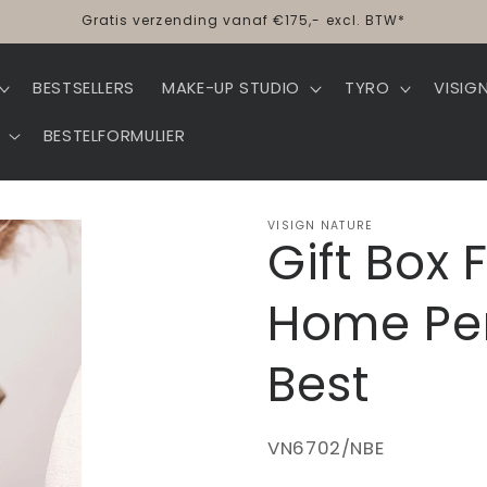
Gratis verzending vanaf €175,- excl. BTW*
BESTSELLERS
MAKE-UP STUDIO
TYRO
VISIG
BESTELFORMULIER
VISIGN NATURE
Gift Box 
Home Per
Best
SKU:
VN6702/NBE