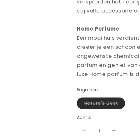
verspreiden het heerl
stijlvolle accessoire o
Home Perfume
Een mooi huis verdien
creëer je een schoon e
ongewenste chemicalië
parfum en geniet van d
luxe Home parfum is d
Fagrance
Variant
Nature's Best
uitverko
of
niet
Aantal
beschik
Aantal
Aantal