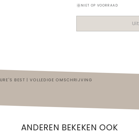
verlagen
verhogen
NIET OP VOORRAAD
voor
voor
Gift
Gift
Box
Box
Ui
Fragrance
Fragranc
Sticks
Sticks
+
+
Home
Home
Perfume
Perfume
|
|
Nature&#39;s
Nature&#
Best
Best
URE'S BEST | VOLLEDIGE OMSCHRIJVING
ANDEREN BEKEKEN OOK