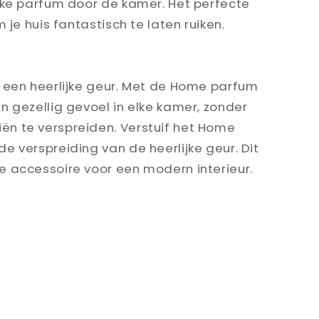
ijke parfum door de kamer. Het perfecte
m je huis fantastisch te laten ruiken.
t een heerlijke geur. Met de Home parfum
n gezellig gevoel in elke kamer, zonder
n te verspreiden. Verstuif het Home
e verspreiding van de heerlijke geur. Dit
e accessoire voor een modern interieur.
cht
baar