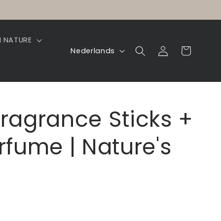
N NATURE
T
Inloggen
Winkelwagen
Nederlands
a
a
l
Fragrance Sticks +
fume | Nature's