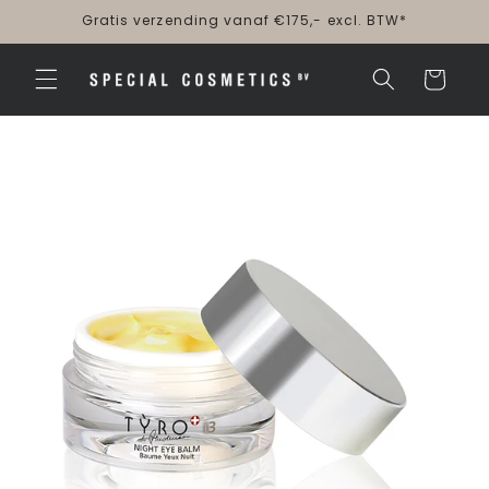
Meteen
Gratis verzending vanaf €175,- excl. BTW*
naar de
content
Winkelwagen