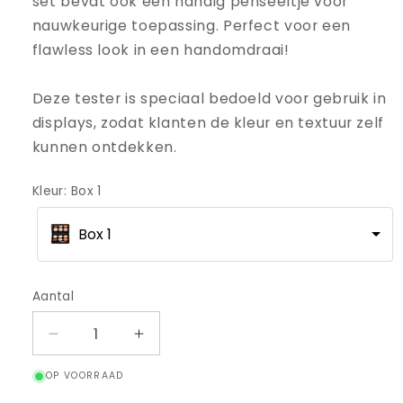
set bevat ook een handig penseeltje voor
nauwkeurige toepassing. Perfect voor een
flawless look in een handomdraai!
Deze tester is speciaal bedoeld voor gebruik in
displays, zodat klanten de kleur en textuur zelf
kunnen ontdekken.
Kleur
:
Box 1
Box 1
Aantal
Aantal
Aantal
verlagen
verhogen
OP VOORRAAD
voor
voor
Tester
Tester