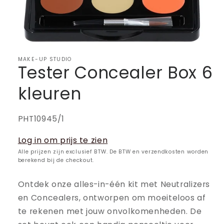
MAKE-UP STUDIO
Tester Concealer Box 6
kleuren
SKU:
PHT10945/1
Log in om prijs te zien
Alle prijzen zijn exclusief BTW. De BTW en verzendkosten worden
berekend bij de checkout.
Ontdek onze alles-in-één kit met Neutralizers
en Concealers, ontworpen om moeiteloos af
te rekenen met jouw onvolkomenheden. De