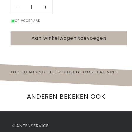
Aantal
Aantal
verlagen
verhogen
OP VOORRAAD
voor
voor
Top
Top
Cleansing
Cleansing
Aan winkelwagen toevoegen
Gel
Gel
TOP CLEANSING GEL | VOLLEDIGE OMSCHRIJVING
ANDEREN BEKEKEN OOK
KLANTENSERVICE