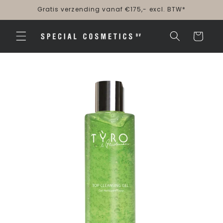
Meteen
Gratis verzending vanaf €175,- excl. BTW*
naar de
content
Winkelwagen