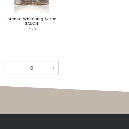
Intense Whitening Scrub
SALON
Verkoper:
TYRO
Aantal
Aantal
verlagen
verhogen
voor
voor
Default
Default
Title
Title